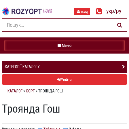
укр
/
ру
вхід
Навігація
Меню
КАТЕГОРІЇ КАТАЛОГУ
Увійти
КАТАЛОГ
»
СОРТ
» ТРОЯНДА ГОШ
Троянда Гош