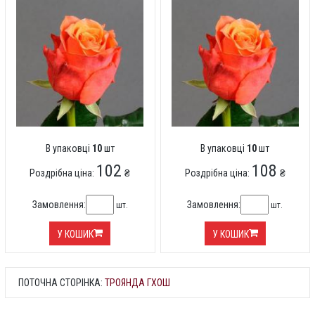
В упаковці
10
шт
В упаковці
10
шт
102
108
Роздрібна ціна:
₴
Роздрібна ціна:
₴
Замовлення:
Замовлення:
шт.
шт.
У КОШИК
У КОШИК
ПОТОЧНА СТОРІНКА:
ТРОЯНДА ГХОШ