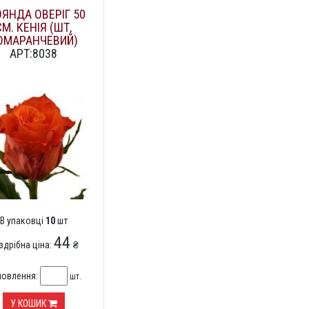
ЯНДА ОВЕРІГ 50
СМ. КЕНІЯ (ШТ,
ОМАРАНЧЕВИЙ)
АРТ:8038
В упаковці
10
шт
44
здрібна ціна:
₴
мовлення:
шт.
У КОШИК