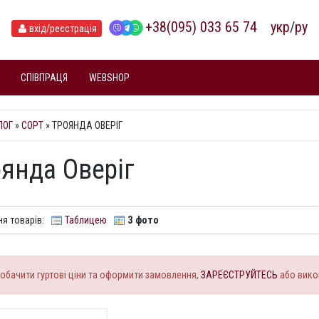
+38(095) 033 65 74
укр
/
ру
вхід
/реєстрація
СПІВПРАЦЯ
WEBSHOP
ЛОГ
»
СОРТ
» ТРОЯНДА ОВЕРІГ
янда Оверіг
я товарів:
Таблицею
З фото
обачити гуртові ціни та оформити замовлення,
ЗАРЕЄСТРУЙТЕСЬ
або вико