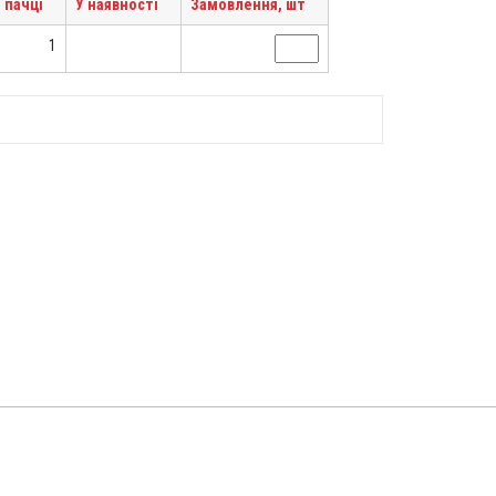
 пачці
У наявності
Замовлення, шт
1