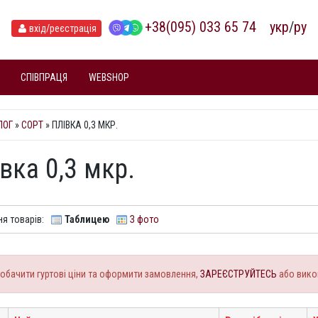
+38(095) 033 65 74
укр
/
ру
вхід
/реєстрація
СПІВПРАЦЯ
WEBSHOP
ЛОГ
»
СОРТ
» ПЛІВКА 0,3 МКР.
вка 0,3 мкр.
я товарів:
Таблицею
З фото
обачити гуртові ціни та оформити замовлення,
ЗАРЕЄСТРУЙТЕСЬ
або вико