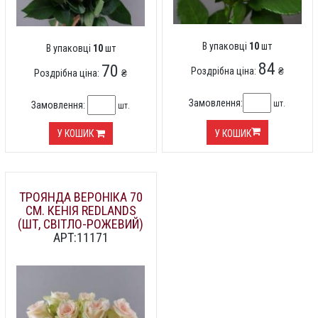
В упаковці
10
шт
В упаковці
10
шт
84
70
Роздрібна ціна:
₴
Роздрібна ціна:
₴
Замовлення:
шт.
Замовлення:
шт.
У КОШИК
У КОШИК
ТРОЯНДА ВЕРОНІКА 70
СМ. КЕНІЯ REDLANDS
(ШТ, СВІТЛО-РОЖЕВИЙ)
АРТ:11171