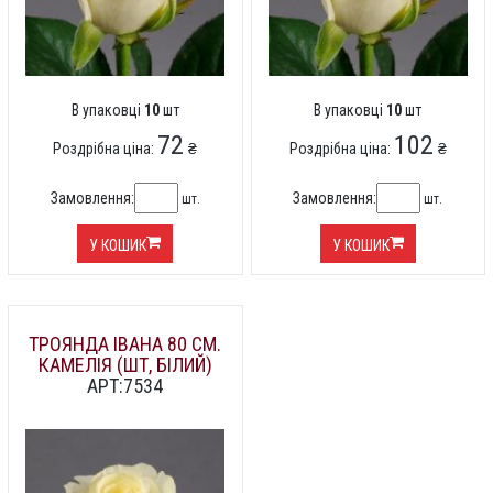
В упаковці
10
шт
В упаковці
10
шт
72
102
Роздрібна ціна:
₴
Роздрібна ціна:
₴
Замовлення:
Замовлення:
шт.
шт.
У КОШИК
У КОШИК
ТРОЯНДА ІВАНА 80 СМ.
КАМЕЛІЯ (ШТ, БІЛИЙ)
АРТ:7534