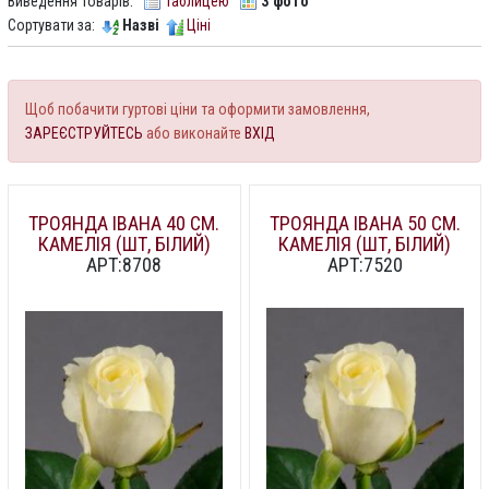
Виведення товарів:
Таблицею
З фото
Сортувати за:
Назві
Ціні
Щоб побачити гуртові ціни та оформити замовлення,
ЗАРЕЄСТРУЙТЕСЬ
або виконайте
ВХІД
ТРОЯНДА ІВАНА 40 СМ.
ТРОЯНДА ІВАНА 50 СМ.
КАМЕЛІЯ (ШТ, БІЛИЙ)
КАМЕЛІЯ (ШТ, БІЛИЙ)
АРТ:8708
АРТ:7520