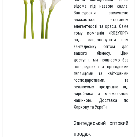
відома під назвою калла.
Зантедескія заслужено
вважається еталоном
елегантності та краси. Саме
тому компанія «ROZYOPT»
рада запропонувати вам
зантедеську оптом для
вашого бізнесу. Ціни
доступні, ми працюємо без
посередників з провідними
теплицями та квітковими
господарствами, та
реалізуємо продукцію від
виробника з мінімальною
націнкою. Доставка по
Харкову та Україні.
Зантедеський оптовий
продаж