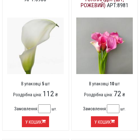
РОЖЕВИЙ)
АРТ:8981
В упаковці
5
шт
В упаковці
10
шт
112
72
Роздрібна ціна:
₴
Роздрібна ціна:
₴
Замовлення:
Замовлення:
шт.
шт.
У КОШИК
У КОШИК