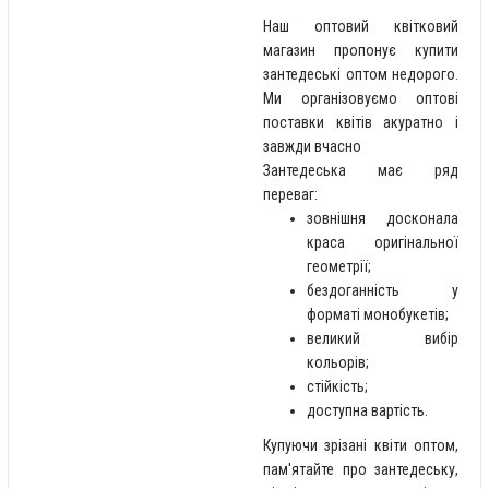
Наш оптовий квітковий
магазин пропонує купити
зантедеські оптом недорого.
Ми організовуємо оптові
поставки квітів акуратно і
завжди вчасно
Зантедеська має ряд
переваг:
зовнішня досконала
краса оригінальної
геометрії;
бездоганність у
форматі монобукетів;
великий вибір
кольорів;
стійкість;
доступна вартість.
Купуючи зрізані квіти оптом,
пам'ятайте про зантедеську,