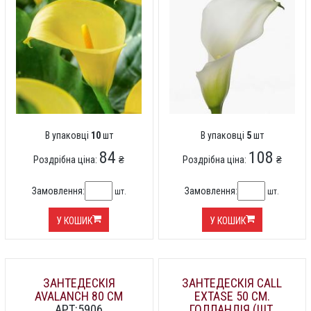
В упаковці
10
шт
В упаковці
5
шт
84
108
Роздрібна ціна:
₴
Роздрібна ціна:
₴
Замовлення:
Замовлення:
шт.
шт.
У КОШИК
У КОШИК
ЗАНТЕДЕСКІЯ
ЗАНТЕДЕСКІЯ CALL
AVALANCH 80 СМ
EXTASE 50 СМ.
АРТ:5906
ГОЛЛАНДІЯ (ШТ,