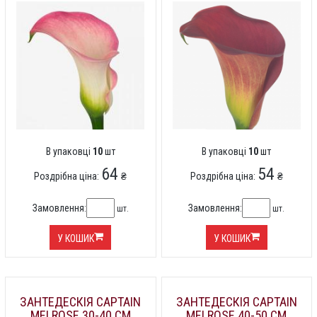
В упаковці
10
шт
В упаковці
10
шт
64
54
Роздрібна ціна:
₴
Роздрібна ціна:
₴
Замовлення:
Замовлення:
шт.
шт.
У КОШИК
У КОШИК
ЗАНТЕДЕСКІЯ CAPTAIN
ЗАНТЕДЕСКІЯ CAPTAIN
MELROSE 30-40 СМ
MELROSE 40-50 СМ