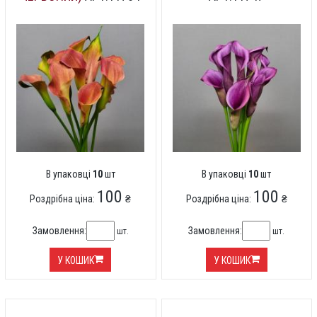
В упаковці
10
шт
В упаковці
10
шт
100
100
Роздрібна ціна:
₴
Роздрібна ціна:
₴
Замовлення:
Замовлення:
шт.
шт.
У КОШИК
У КОШИК