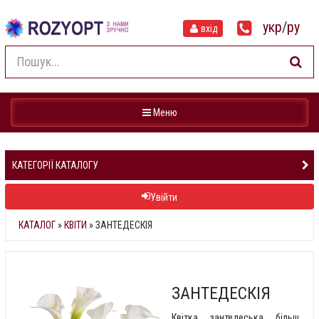
укр
/
ру
вхід
Навігація
Меню
КАТЕГОРІЇ КАТАЛОГУ
Увійти
КАТАЛОГ
»
КВІТИ
» ЗАНТЕДЕСКІЯ
ЗАНТЕДЕСКІЯ
Квітка зантедеська більш