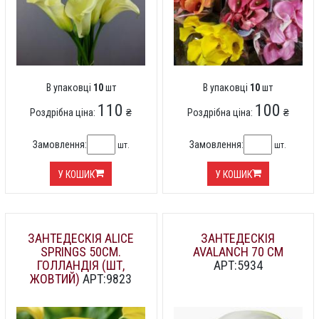
В упаковці
10
шт
В упаковці
10
шт
110
100
Роздрібна ціна:
₴
Роздрібна ціна:
₴
Замовлення:
Замовлення:
шт.
шт.
У КОШИК
У КОШИК
ЗАНТЕДЕСКІЯ ALICE
ЗАНТЕДЕСКІЯ
SPRINGS 50СМ.
AVALANCH 70 СМ
ГОЛЛАНДІЯ (ШТ,
АРТ:5934
ЖОВТИЙ)
АРТ:9823