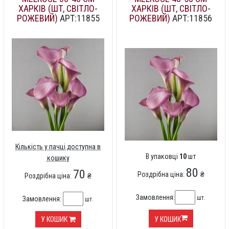
ХАРКІВ (ШТ, СВІТЛО-
ХАРКІВ (ШТ, СВІТЛО-
РОЖЕВИЙ)
АРТ:11855
РОЖЕВИЙ)
АРТ:11856
Кількість у пачці доступна в
В упаковці
10
шт
кошику
80
70
Роздрібна ціна:
₴
Роздрібна ціна:
₴
Замовлення:
шт.
Замовлення:
шт.
У КОШИК
У КОШИК