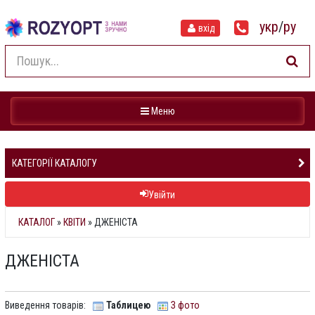
укр
/
ру
вхід
Навігація
Меню
КАТЕГОРІЇ КАТАЛОГУ
Увійти
КАТАЛОГ
»
КВІТИ
» ДЖЕНІСТА
ДЖЕНІСТА
Виведення товарів:
Таблицею
З фото