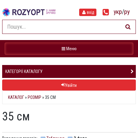
укр
/
ру
вхід
Навігація
Меню
КАТЕГОРІЇ КАТАЛОГУ
Увійти
КАТАЛОГ
»
РОЗМІР
» 35 СМ
35 см