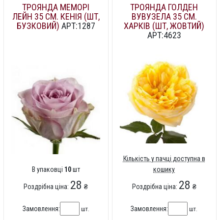
ТРОЯНДА МЕМОРІ
ТРОЯНДА ГОЛДЕН
ЛЕЙН 35 СМ. КЕНІЯ (ШТ,
ВУВУЗЕЛА 35 СМ.
БУЗКОВИЙ)
АРТ:1287
ХАРКІВ (ШТ, ЖОВТИЙ)
АРТ:4623
Кількість у пачці доступна в
В упаковці
10
шт
кошику
28
28
Роздрібна ціна:
₴
Роздрібна ціна:
₴
Замовлення:
Замовлення:
шт.
шт.