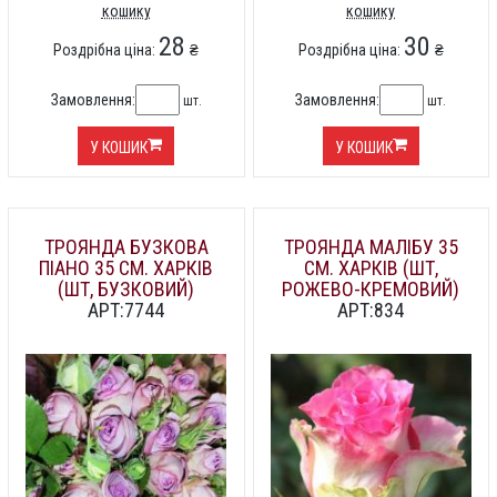
кошику
кошику
28
30
Роздрібна ціна:
₴
Роздрібна ціна:
₴
Замовлення:
Замовлення:
шт.
шт.
У КОШИК
У КОШИК
ТРОЯНДА БУЗКОВА
ТРОЯНДА МАЛІБУ 35
ПІАНО 35 СМ. ХАРКІВ
СМ. ХАРКІВ (ШТ,
(ШТ, БУЗКОВИЙ)
РОЖЕВО-КРЕМОВИЙ)
АРТ:7744
АРТ:834