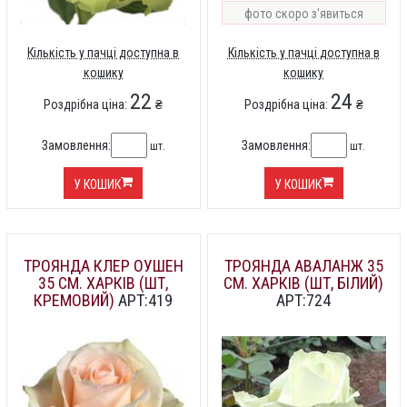
фото скоро з'явиться
Кількість у пачці доступна в
Кількість у пачці доступна в
кошику
кошику
22
24
Роздрібна ціна:
₴
Роздрібна ціна:
₴
Замовлення:
Замовлення:
шт.
шт.
У КОШИК
У КОШИК
ТРОЯНДА КЛЕР ОУШЕН
ТРОЯНДА АВАЛАНЖ 35
35 СМ. ХАРКІВ (ШТ,
СМ. ХАРКІВ (ШТ, БІЛИЙ)
КРЕМОВИЙ)
АРТ:419
АРТ:724