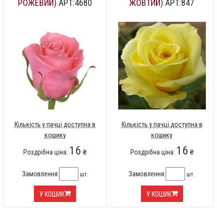
РОЖЕВИЙ)
АРТ:4680
ЖОВТИЙ)
АРТ:847
Кількість у пачці доступна в
Кількість у пачці доступна в
кошику
кошику
16
16
Роздрібна ціна:
₴
Роздрібна ціна:
₴
Замовлення:
Замовлення:
шт.
шт.
У КОШИК
У КОШИК