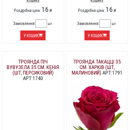
кошику
кошику
16
16
Роздрібна ціна:
₴
Роздрібна ціна:
₴
Замовлення:
Замовлення:
шт.
шт.
У КОШИК
У КОШИК
ТРОЯНДА ПІЧ
ТРОЯНДА ТАКАЦЦІ 35
ВУВУЗЕЛА 35 СМ. КЕНІЯ
СМ. ХАРКІВ (ШТ,
(ШТ, ПЕРСИКОВИЙ)
МАЛИНОВИЙ)
АРТ:1791
АРТ:1740