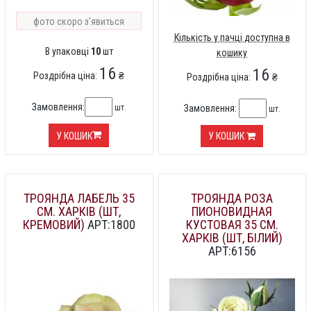
фото скоро з'явиться
Кількість у пачці доступна в
В упаковці
10
шт
кошику
16
16
Роздрібна ціна:
₴
Роздрібна ціна:
₴
Замовлення:
шт.
Замовлення:
шт.
У КОШИК
У КОШИК
ТРОЯНДА ЛАБЕЛЬ 35
ТРОЯНДА РОЗА
СМ. ХАРКІВ (ШТ,
ПИОНОВИДНАЯ
КРЕМОВИЙ)
АРТ:1800
КУСТОВАЯ 35 СМ.
ХАРКІВ (ШТ, БІЛИЙ)
АРТ:6156