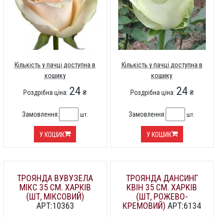
Кількість у пачці доступна в
Кількість у пачці доступна в
кошику
кошику
24
24
Роздрібна ціна:
₴
Роздрібна ціна:
₴
Замовлення:
Замовлення:
шт.
шт.
У КОШИК
У КОШИК
ТРОЯНДА ВУВУЗЕЛА
ТРОЯНДА ДАНСИНГ
МІКС 35 СМ. ХАРКІВ
КВІН 35 СМ. ХАРКІВ
(ШТ, МІКСОВИЙ)
(ШТ, РОЖЕВО-
АРТ:10363
КРЕМОВИЙ)
АРТ:6134