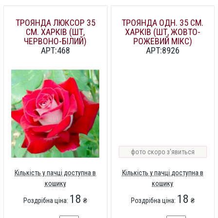
ТРОЯНДА ЛЮКСОР 35
ТРОЯНДА ОДН. 35 СМ.
СМ. ХАРКІВ (ШТ,
ХАРКІВ (ШТ, ЖОВТО-
ЧЕРВОНО-БІЛИЙ)
РОЖЕВИЙ МІКС)
АРТ:468
АРТ:8926
фото скоро з'явиться
Кількість у пачці доступна в
Кількість у пачці доступна в
кошику
кошику
18
18
Роздрібна ціна:
₴
Роздрібна ціна:
₴