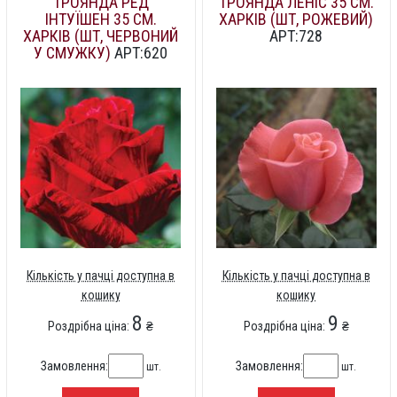
ТРОЯНДА РЕД
ТРОЯНДА ЛЕНІС 35 СМ.
ІНТУЇШЕН 35 СМ.
ХАРКІВ (ШТ, РОЖЕВИЙ)
ХАРКІВ (ШТ, ЧЕРВОНИЙ
АРТ:728
У СМУЖКУ)
АРТ:620
Кількість у пачці доступна в
Кількість у пачці доступна в
кошику
кошику
8
9
Роздрібна ціна:
₴
Роздрібна ціна:
₴
Замовлення:
Замовлення:
шт.
шт.