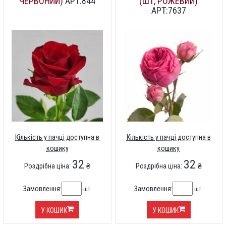
ЧЕРВОНИЙ)
АРТ:844
(ШТ, РОЖЕВИЙ)
АРТ:7637
Кількість у пачці доступна в
Кількість у пачці доступна в
кошику
кошику
32
32
Роздрібна ціна:
₴
Роздрібна ціна:
₴
Замовлення:
Замовлення:
шт.
шт.
У КОШИК
У КОШИК