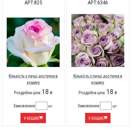
АРТ:825
АРТ:6346
Кількість у пачці доступна в
Кількість у пачці доступна в
кошику
кошику
18
18
Роздрібна ціна:
₴
Роздрібна ціна:
₴
Замовлення:
Замовлення:
шт.
шт.
У КОШИК
У КОШИК