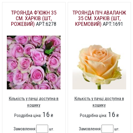
ТРОЯНДА Ф'ЮЖН 35
ТРОЯНДА ПІЧ АВАЛАНЖ
СМ. ХАРКІВ (ШТ,
35 СМ. ХАРКІВ (ШТ,
РОЖЕВИЙ)
АРТ:6278
КРЕМОВИЙ)
АРТ:1691
Кількість у пачці доступна в
Кількість у пачці доступна в
кошику
кошику
16
16
Роздрібна ціна:
₴
Роздрібна ціна:
₴
Замовлення:
Замовлення:
шт.
шт.