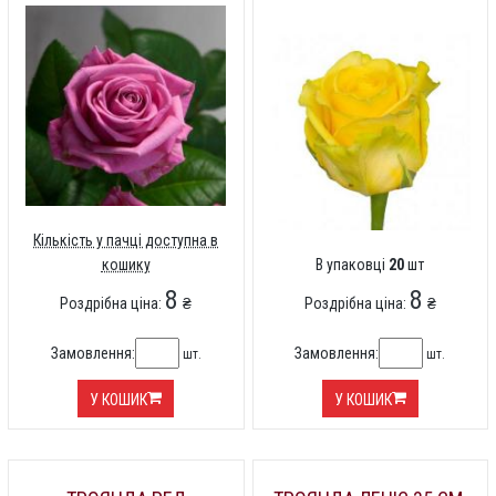
Кількість у пачці доступна в
кошику
В упаковці
20
шт
8
8
Роздрібна ціна:
₴
Роздрібна ціна:
₴
Замовлення:
Замовлення:
шт.
шт.
У КОШИК
У КОШИК