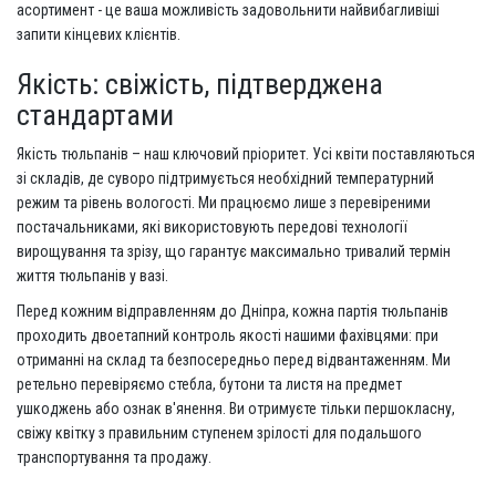
асортимент - це ваша можливість задовольнити найвибагливіші
запити кінцевих клієнтів.
Якість: свіжість, підтверджена
стандартами
Якість тюльпанів – наш ключовий пріоритет. Усі квіти поставляються
зі складів, де суворо підтримується необхідний температурний
режим та рівень вологості. Ми працюємо лише з перевіреними
постачальниками, які використовують передові технології
вирощування та зрізу, що гарантує максимально тривалий термін
життя тюльпанів у вазі.
Перед кожним відправленням до Дніпра, кожна партія тюльпанів
проходить двоетапний контроль якості нашими фахівцями: при
отриманні на склад та безпосередньо перед відвантаженням. Ми
ретельно перевіряємо стебла, бутони та листя на предмет
ушкоджень або ознак в'янення. Ви отримуєте тільки першокласну,
свіжу квітку з правильним ступенем зрілості для подальшого
транспортування та продажу.