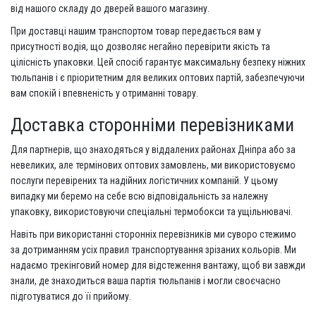
від нашого складу до дверей вашого магазину.
При доставці нашим транспортом товар передається вам у
присутності водія, що дозволяє негайно перевірити якість та
цілісність упаковки. Цей спосіб гарантує максимальну безпеку ніжних
тюльпанів і є пріоритетним для великих оптових партій, забезпечуючи
вам спокій і впевненість у отриманні товару.
Доставка сторонніми перевізниками
Для партнерів, що знаходяться у віддалених районах Дніпра або за
невеликих, але термінових оптових замовлень, ми використовуємо
послуги перевірених та надійних логістичних компаній. У цьому
випадку ми беремо на себе всю відповідальність за належну
упаковку, використовуючи спеціальні термобокси та ущільнювачі.
Навіть при використанні сторонніх перевізників ми суворо стежимо
за дотриманням усіх правил транспортування зрізаних кольорів. Ми
надаємо трекінговий номер для відстеження вантажу, щоб ви завжди
знали, де знаходиться ваша партія тюльпанів і могли своєчасно
підготуватися до її прийому.