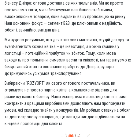
бізнесу Дніпра: оптова доставка свіжих тюльпанів. Ми не просто
постачаємо квіти, ми забезпечуємо ваш бізнес стабільним,
високоякісним товаром, який виділить вашу пропозицію на ринку.
Наш основний фокус — сегмент B2B, де ключовими є надійність,
обсяг і, звичайно, вигідна ціна.
Ми чудово розуміємо, що для квіткових магазинів, студій декору та
event-агентств кожна квітка – це інвестиція, а кожна хвилина у
логістиці – потенційний прибуток чи збиток. Тому, коли мова
заходить про тюльпани, символи весни та свіжості, ми гарантуємо їх
бездоганний стан та своєчасне прибуття до Дніпра, суворо
дотримуючись усіх умов транспортування.
Вибираючи "ROZYOPT" як свого оптового постачальника, ви
отримуєте не просто партію квітів, а комплексне рішення для
розвитку вашого бізнесу. Наша експертиза в логістиці квітів і прямі
контракти з кращими виробниками дозволяють нам пропонувати
умови, які складно знайти у конкурентів. Ми робимо ставку на обсяг
та довгострокову співпрацю, що завжди вигідно відбивається на
кінцевій пропозиції для клієнта.