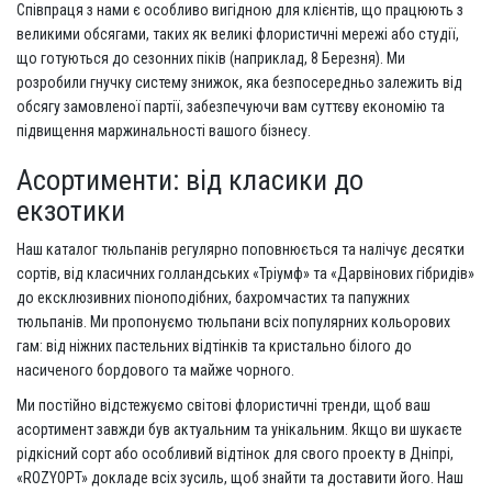
Співпраця з нами є особливо вигідною для клієнтів, що працюють з
великими обсягами, таких як великі флористичні мережі або студії,
що готуються до сезонних піків (наприклад, 8 Березня). Ми
розробили гнучку систему знижок, яка безпосередньо залежить від
обсягу замовленої партії, забезпечуючи вам суттєву економію та
підвищення маржинальності вашого бізнесу.
Асортименти: від класики до
екзотики
Наш каталог тюльпанів регулярно поповнюється та налічує десятки
сортів, від класичних голландських «Тріумф» та «Дарвінових гібридів»
до ексклюзивних піоноподібних, бахромчастих та папужних
тюльпанів. Ми пропонуємо тюльпани всіх популярних кольорових
гам: від ніжних пастельних відтінків та кристально білого до
насиченого бордового та майже чорного.
Ми постійно відстежуємо світові флористичні тренди, щоб ваш
асортимент завжди був актуальним та унікальним. Якщо ви шукаєте
рідкісний сорт або особливий відтінок для свого проекту в Дніпрі,
«ROZYOPT» докладе всіх зусиль, щоб знайти та доставити його. Наш