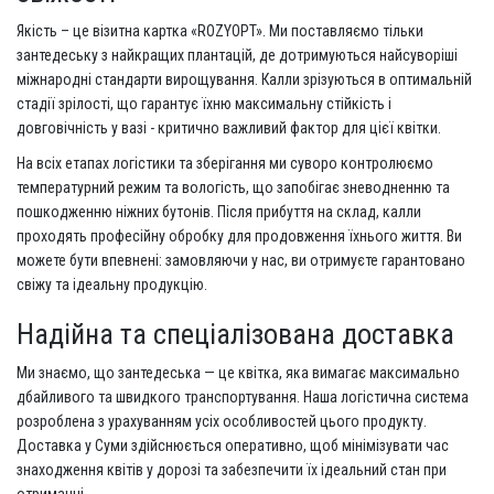
Якість – це візитна картка «ROZYOPT». Ми поставляємо тільки
зантедеську з найкращих плантацій, де дотримуються найсуворіші
міжнародні стандарти вирощування. Калли зрізуються в оптимальній
стадії зрілості, що гарантує їхню максимальну стійкість і
довговічність у вазі - критично важливий фактор для цієї квітки.
На всіх етапах логістики та зберігання ми суворо контролюємо
температурний режим та вологість, що запобігає зневодненню та
пошкодженню ніжних бутонів. Після прибуття на склад, калли
проходять професійну обробку для продовження їхнього життя. Ви
можете бути впевнені: замовляючи у нас, ви отримуєте гарантовано
свіжу та ідеальну продукцію.
Надійна та спеціалізована доставка
Ми знаємо, що зантедеська — це квітка, яка вимагає максимально
дбайливого та швидкого транспортування. Наша логістична система
розроблена з урахуванням усіх особливостей цього продукту.
Доставка у Суми здійснюється оперативно, щоб мінімізувати час
знаходження квітів у дорозі та забезпечити їх ідеальний стан при