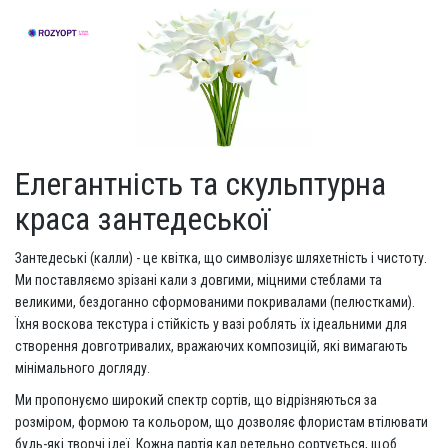
Елегантність та скульптурна
краса зантедеської
Зантедеські (калли) - це квітка, що символізує шляхетність і чистоту.
Ми поставляємо зрізані кали з довгими, міцними стеблами та
великими, бездоганно сформованими покривалами (пелюстками).
Їхня воскова текстура і стійкість у вазі роблять їх ідеальними для
створення довготривалих, вражаючих композицій, які вимагають
мінімального догляду.
Ми пропонуємо широкий спектр сортів, що відрізняються за
розміром, формою та кольором, що дозволяє флористам втілювати
будь-які творчі ідеї. Кожна партія кал ретельно сортується, щоб