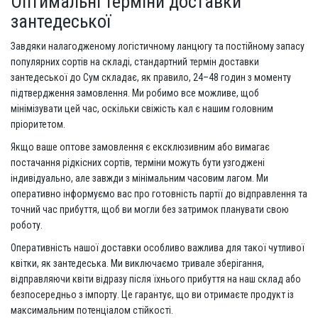
Оптимальні терміни доставки
зантедеської
Завдяки налагодженому логістичному ланцюгу та постійному запасу
популярних сортів на складі, стандартний термін доставки
зантедеської до Сум складає, як правило, 24–48 годин з моменту
підтвердження замовлення. Ми робимо все можливе, щоб
мінімізувати цей час, оскільки свіжість кал є нашим головним
пріоритетом.
Якщо ваше оптове замовлення є ексклюзивним або вимагає
постачання рідкісних сортів, терміни можуть бути узгоджені
індивідуально, але завжди з мінімальним часовим лагом. Ми
оперативно інформуємо вас про готовність партії до відправлення та
точний час прибуття, щоб ви могли без затримок планувати свою
роботу.
Оперативність нашої доставки особливо важлива для такої чутливої ​​
квітки, як зантедеська. Ми виключаємо тривале зберігання,
відправляючи квіти відразу після їхнього прибуття на наш склад або
безпосередньо з імпорту. Це гарантує, що ви отримаєте продукт із
максимальним потенціалом стійкості.