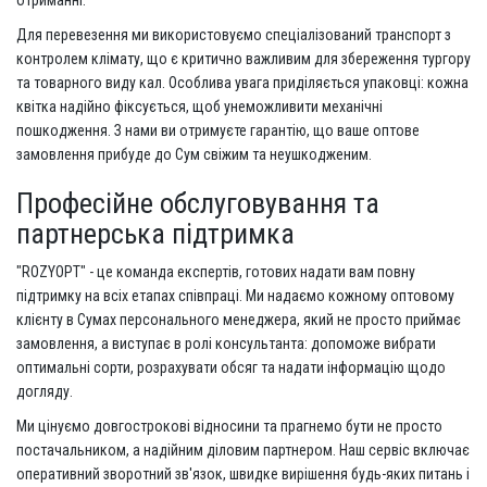
отриманні.
Для перевезення ми використовуємо спеціалізований транспорт з
контролем клімату, що є критично важливим для збереження тургору
та товарного виду кал. Особлива увага приділяється упаковці: кожна
квітка надійно фіксується, щоб унеможливити механічні
пошкодження. З нами ви отримуєте гарантію, що ваше оптове
замовлення прибуде до Сум свіжим та неушкодженим.
Професійне обслуговування та
партнерська підтримка
"ROZYOPT" - це команда експертів, готових надати вам повну
підтримку на всіх етапах співпраці. Ми надаємо кожному оптовому
клієнту в Сумах персонального менеджера, який не просто приймає
замовлення, а виступає в ролі консультанта: допоможе вибрати
оптимальні сорти, розрахувати обсяг та надати інформацію щодо
догляду.
Ми цінуємо довгострокові відносини та прагнемо бути не просто
постачальником, а надійним діловим партнером. Наш сервіс включає
оперативний зворотний зв'язок, швидке вирішення будь-яких питань і