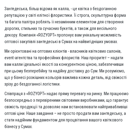
Зантедеська, більш відома як калла, - це квітка з бездоганною
репутацією у світі елітної флористики. Її строга, скульптурна форма
та багата палітра роблять її незамінним елементом для створення
дорогих, стильних та сучасних букетів, а також для весільного
декору. Компанія «ROZYOPT» пропонує вам унікальну можливість
оптової закупівлі зантедеські в Сумах на найвигідніших умовах.
Ми орієнтовані на оптових клієнтів - власників квіткових салонів,
event-агентства та професійних флористів. Наш пріоритет – надати
вам калли ідеальної якості за конкурентною ціною, забезпечивши
при цьому безперебійну та надійну доставку до Сум. Ми розуміємо,
що у бізнесі розкішних кольорів важлива кожна деталь, від свіжості
зрізу до бездоганної логістики.
Співпраця з «ROZYOPT» надає пряму перевагу на ринку. Ми працюємо
безпосередньо з перевіреними світовими виробниками, що гарантує
свіжість продукції та дозволяє нам встановлювати найпривабливіші
оптові ціни. Наше завдання – не просто продати вам зантедеську, а
стати надійним фундаментом для процвітання вашого квіткового
бізнесу у Сумах.