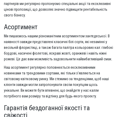
партнерів ми регулярно пропонуємо спеціальні акції та ексклюзивні
цінові пропозиції, що дозволяє значно підвищити рентабельність
свого бізнесу.
Асортимент
Ми пишаємось нашим різноманітним асортиментом зантедеської. В
наявності завжди представлені класичні білі сорти, які незамінні у
весільній флористиці, а також багата палітра кольорових кал: глибокі
бордові, насичені фіолетові, яскраві жовті, оранжеві і навіть ніжні
рожеві. Це дає вам можливість задовольнити найвибагливіший смак.
Наш асортимент регулярно поповнюється ексклюзивними
новинками та трендовими сортами, які тільки з'являються на
світовому квітковому ринку. Ми стежимо за тенденціями, щоб наші
клієнти завжди могли запропонувати своїм покупцям щось
унікальне. Ви можете бути впевнені, що знайдете у нас калли
потрібного вам розміру та відтінку для будь-якого проекту.
Гарантія бездоганної якості та
свіжості