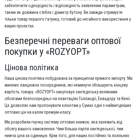
забезпечити однорідність і відповідність заявленим параметрам,
таким як довжина стебла і діаметр бутону. Ви завжди отримуєте
тільки товар першого ґатунку, готовий до негайного використання у
ваших проектах.
Безперечні переваги оптової
покупки у «ROZYOPT»
Цінова політика
Наша цінова політика побудована за принципом прямого імпорту. Ми
минемо ланцюжок посередників, які неминуче збільшують кінцеву
вартість товару. «ROZYOPT» закуповує зантедеську великими
обсягами безпосередньо на плантаціях Голландії, Еквадору та Кенії.
Це дозволяє нам пропонувати клієнтам у Сумах одні з найвигідніших
оптових цін на калли преміум-класу.
Ми розробили гнучку систему оптових знижок, яка залежить від
обсягу вашого замовлення. Чим більша партія зантедеської, тим
нижча ціна за одиницю. Крім того, для наших постійних та лояльних